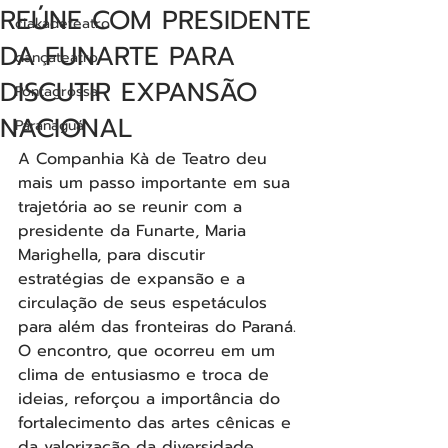
REÚNE COM PRESIDENTE
ciakadeteatro
DA FUNARTE PARA
dançateatro
DISCUTIR EXPANSÃO
Pontagrossa
NACIONAL
Paranaguá
A Companhia Kà de Teatro deu 
mais um passo importante em sua 
trajetória ao se reunir com a 
presidente da Funarte, Maria 
Marighella, para discutir 
estratégias de expansão e a 
circulação de seus espetáculos 
para além das fronteiras do Paraná. 
O encontro, que ocorreu em um 
clima de entusiasmo e troca de 
ideias, reforçou a importância do 
fortalecimento das artes cênicas e 
da valorização da diversidade 