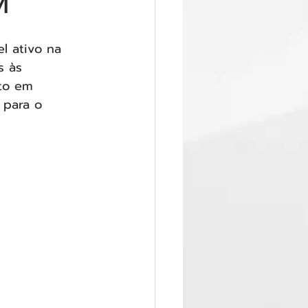
M
l ativo na 
s às 
to em 
 para o 