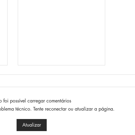
 foi possível carregar comentários
blema técnico. Tente reconectar ou atualizar a página.
CIA KÀ abre o Festival de
Atualizar
Teatro de Paranaguá