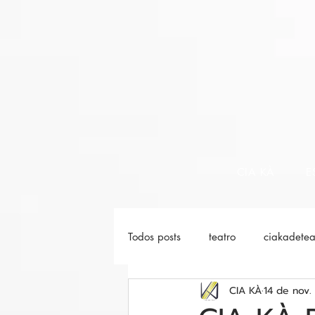
CIA KÀ
E
Todos posts
teatro
ciakadetea
CIA KÀ
14 de nov.