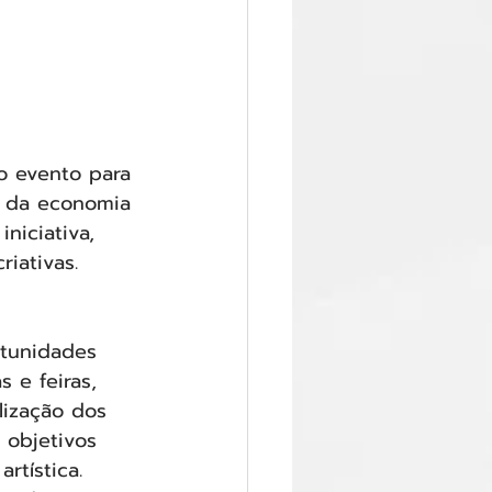
o evento para 
 da economia 
niciativa, 
riativas.
rtunidades 
 e feiras, 
lização dos 
 objetivos 
tística.