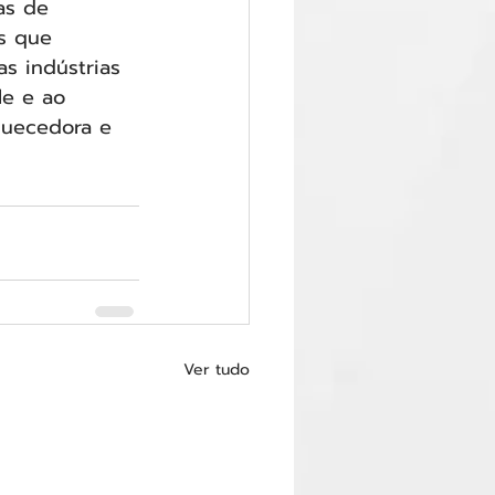
as de 
s que 
s indústrias 
le e ao 
quecedora e 
Ver tudo