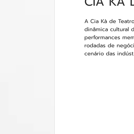
CIA KÀ
A Cia Kà de Teatr
dinâmica cultural 
performances memo
rodadas de negócio
cenário das indústr