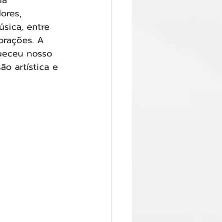
ma 
ores, 
sica, entre 
orações. A 
queceu nosso 
o artística e 