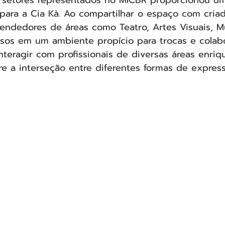
 setores representados no MICBR proporcionou u
para a Cia Kà. Ao compartilhar o espaço com criad
ndedores de áreas como Teatro, Artes Visuais, Mú
rsos em um ambiente propício para trocas e colab
teragir com profissionais de diversas áreas enri
 a interseção entre diferentes formas de expressã