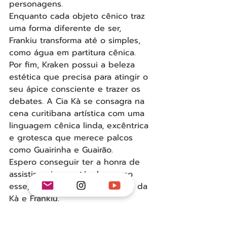
personagens.
Enquanto cada objeto cênico traz 
uma forma diferente de ser, 
Frankiu transforma até o simples, 
como água em partitura cênica.
Por fim, Kraken possui a beleza 
estética que precisa para atingir o 
seu ápice consciente e trazer os 
debates. A Cia Kà se consagra na 
cena curitibana artística com uma 
linguagem cênica linda, excêntrica 
e grotesca que merece palcos 
como Guairinha e Guairão.
Espero conseguir ter a honra de 
assistir mais espetáculos como 
esse, principalmente se vierem da 
Kà e Frankiu.
jornalista 
Igor Horbach
 do jornal O 