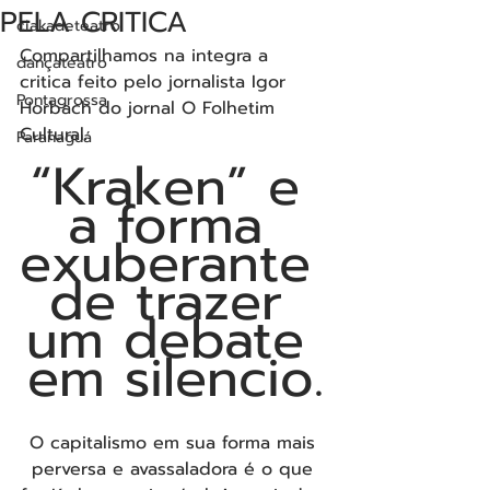
PELA CRITICA
ciakadeteatro
Compartilhamos na integra a 
dançateatro
critica feito pelo jornalista 
Igor 
Pontagrossa
Horbach
 do jornal O Folhetim 
Cultural.
Paranaguá
“Kraken” e 
a forma 
exuberante 
de trazer 
um debate 
em silencio.
O capitalismo em sua forma mais 
perversa e avassaladora é o que 