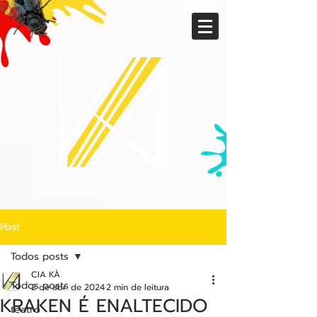
Post
Todos posts
CIA KÀ
Todos posts
2 de abr. de 2024
2 min de leitura
KRAKEN É ENALTECIDO
teatro