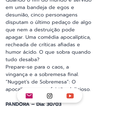
Quando o fim do mundo é servido 
em uma bandeja de egos e 
desunião, cinco personagens 
disputam o último pedaço de algo 
que nem a destruição pode 
apagar. Uma comédia apocalíptica, 
recheada de críticas afiadas e 
humor ácido. O que sobra quando 
tudo desaba?
Prepare-se para o caos, a 
vingança e a sobremesa final.
“Nugget’s de Sobremesa”: O 
apocalipse nunca foi tão delicioso.
PANDORA – Dia: 30/03
Classificação: 16 anos 
E se a esperança não fosse um 
presente, mas um engano? E se 
aquilo que nos faz seguir em 