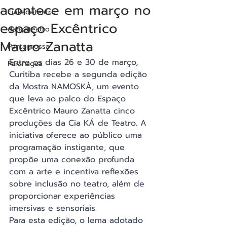
acontece em março no
ciakadeteatro
espaço Excêntrico
dançateatro
Mauro Zanatta
Pontagrossa
Entre os dias 26 e 30 de março, 
Paranaguá
Curitiba recebe a segunda edição 
da Mostra NAMOSKÀ, um evento 
que leva ao palco do Espaço 
Excêntrico Mauro Zanatta cinco 
produções da Cia KÁ de Teatro. A 
iniciativa oferece ao público uma 
programação instigante, que 
propõe uma conexão profunda 
com a arte e incentiva reflexões 
sobre inclusão no teatro, além de 
proporcionar experiências 
imersivas e sensoriais.
Para esta edição, o lema adotado 