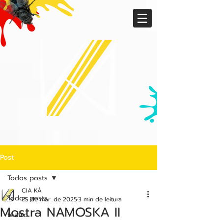
Post
Todos posts
CIA KÀ
Todos posts
25 de mar. de 2025
3 min de leitura
Mostra NAMOSKA II
teatro