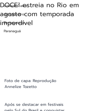
DOCE² estreia no Rio em
ciakadeteatro
agosto com temporada
dançateatro
imperdível
Pontagrossa
Paranaguá
Foto de capa: Reprodução 
Annelize Tozetto
Após se destacar em festivais 
pelo Sul do Brasil e conquistar 