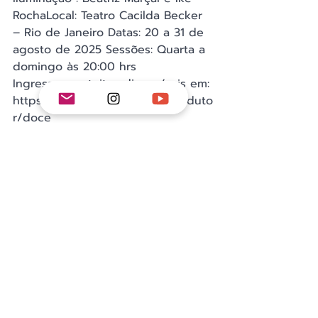
RochaLocal: Teatro Cacilda Becker 
– Rio de Janeiro Datas: 20 a 31 de 
agosto de 2025 Sessões: Quarta a 
domingo às 20:00 hrs
Ingressos gratuitos disponíveis em: 
https://www.sympla.com.br/produto
r/doce
Via Assessoria de Imprensa
dançateatro
teatro
ciakadeteatro
dançateatro