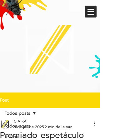
Post
Todos posts
CIA KÀ
Todos posts
8 de jul. de 2025
2 min de leitura
Premiado espetáculo
teatro