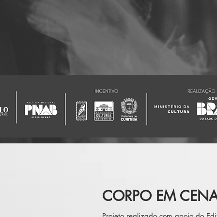
CORPO EM CEN
Projeto realizado com apoio do Edi