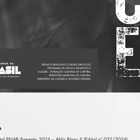
A
tal PNAB Fomento 2024 – Aldir Blanc II (Edital nº 032/2024)