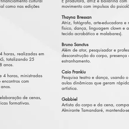
 financiamento cultural
É produtora, atriz e bailarina com
ial como nas edições
movimento com impulsos do psicoló
Thayna Bressan
Atriz, fotógrafa, arte-educadora e 
físico, dança, linguagem clown e ar
tecido acrobático e malabares).
Bruno Sanctus
Além de ator, pesquisador e profes
 4 horas, realizadas em
desconstrução do corpo, presença 
AS, totalizando 25
estranhamento.
8 anos.
Caio Frankiu
e 4 horas, ministradas
Pesquisa teatro e dança, usando o 
 6 encontros com
aulas dinâmicas que geram rápido 
 anos.
artística.
, elaboração de cenas,
Gabbiel
icas formativas.
Artista do corpo e da cena, compar
Almirante Tamandaré, mantendo-se