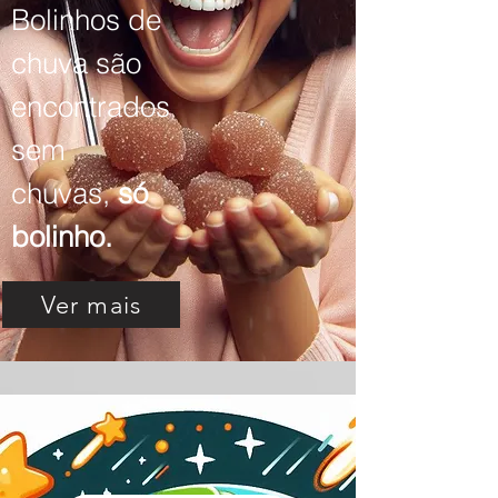
Bolinhos de
chuva são
encontrados
sem
chuvas,
só
bolinho.
Ver mais