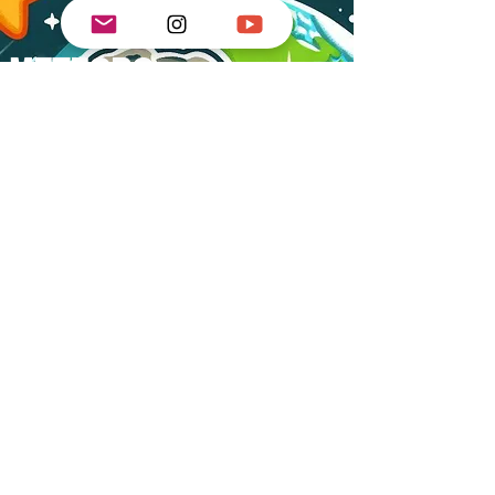
METEORO
CHEGARÁ
HOJE
Todos vão
morrer.
Vocês vão
morrer. A
barca é
uma ilusão
Não veja