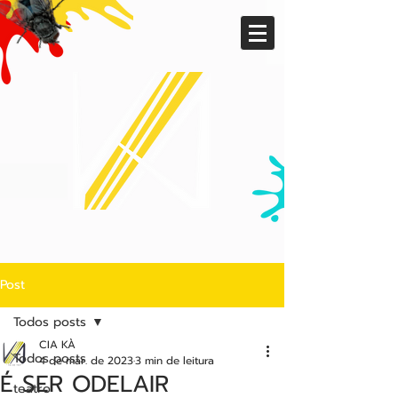
Post
Todos posts
CIA KÀ
Todos posts
4 de mar. de 2023
3 min de leitura
É SER ODELAIR
teatro