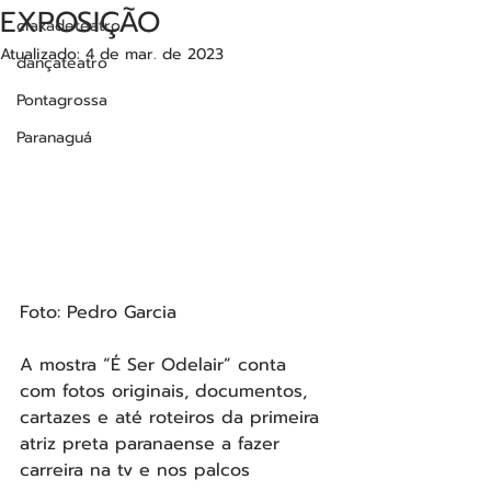
EXPOSIÇÃO
ciakadeteatro
Atualizado:
4 de mar. de 2023
dançateatro
Pontagrossa
Paranaguá
Foto: Pedro Garcia
A mostra “É Ser Odelair” conta 
com fotos originais, documentos, 
cartazes e até roteiros da primeira 
atriz preta paranaense a fazer 
carreira na tv e nos palcos